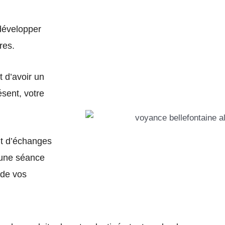
 développer
ires.
nt d’avoir un
ésent, votre
nt d’échanges
t une séance
 de vos