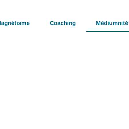
agnétisme
Coaching
Médiumnité