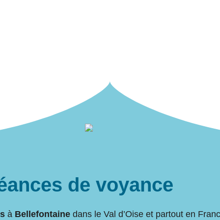
éances de voyance
es
à
Bellefontaine
dans le Val d’Oise et partout en Fran