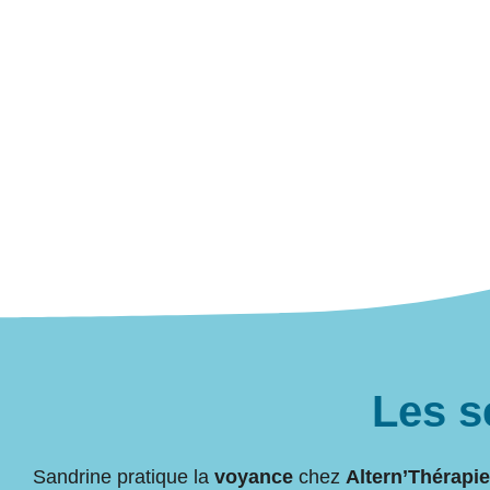
Les s
Sandrine pratique la
voyance
chez
Altern’Thérapi